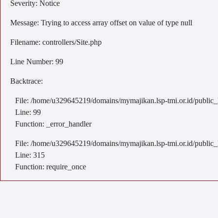
Severity: Notice
Message: Trying to access array offset on value of type null
Filename: controllers/Site.php
Line Number: 99
Backtrace:
File: /home/u329645219/domains/mymajikan.lsp-tmi.or.id/public_ht
Line: 99
Function: _error_handler
File: /home/u329645219/domains/mymajikan.lsp-tmi.or.id/public_
Line: 315
Function: require_once