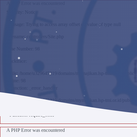
A PHP Error was encountered
Severity: Notice
Message: Trying to access array offset on value of type null
Filename: controllers/Site.php
Line Number: 98
Backtrace:
File: /home/u329645219/domains/mymajikan.lsp-tmi.or.id/public_ht
Line: 98
Function: _error_handler
File: /home/u329645219/domains/mymajikan.lsp-tmi.or.id/public_
Line: 315
Function: require_once
A PHP Error was encountered