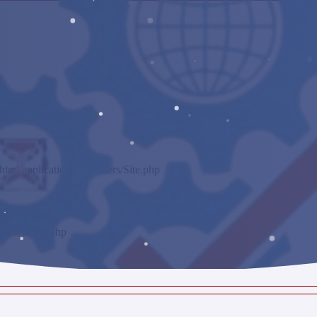
ml/application/controllers/Site.php
html/index.php